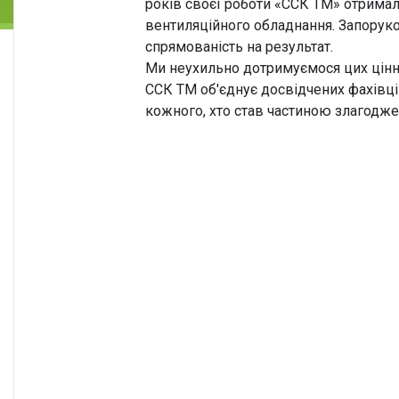
років своєї роботи «ССК ТМ» отримал
вентиляційного обладнання. Запорукою
спрямованість на результат.
Ми неухильно дотримуємося цих цінно
ССК ТМ об'єднує досвідчених фахівців
кожного, хто став частиною злагодже