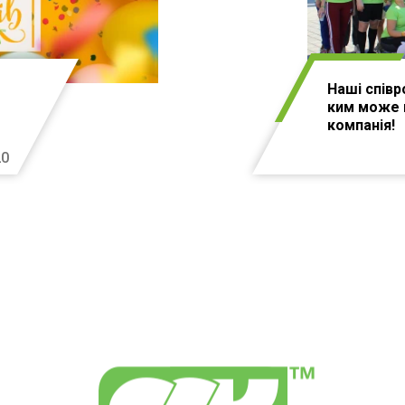
Наші співро
ким може 
компанія!
20