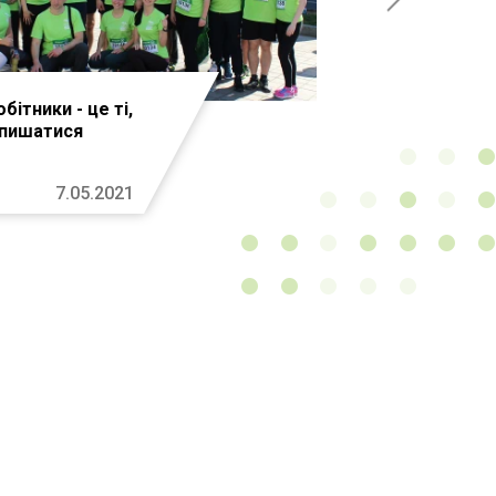
бітники - це ті,
пишатися
7.05.2021