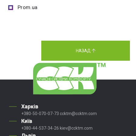
Prom.ua
НАЗАД
Харків
+380-50-070-07-73
ccktm@ccktm.com
Київ
+380-44-537-34-26
kiev@ccktm.com
Львів