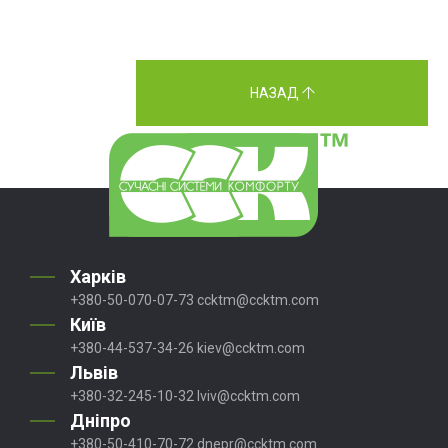
НАЗАД
Харків
+380-50-070-07-73
ccktm@ccktm.com
Київ
+380-44-537-34-26
kiev@ccktm.com
Львів
+380-32-245-10-32
lviv@ccktm.com
Дніпро
+380-50-410-70-72
dnepr@ccktm.com