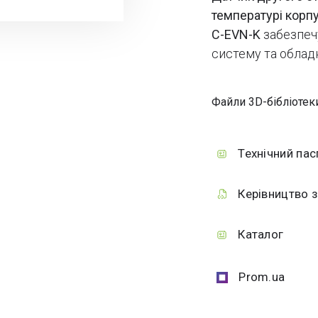
температурі корпу
C-EVN-K
забезпе
систему та обладн
Файли 3D-бібліотек
Технічний пас
Керівництво з
Каталог
Prom.ua