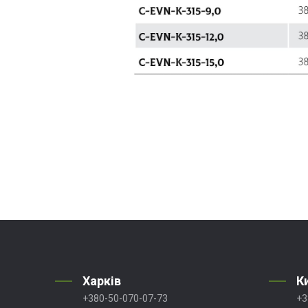
Харків
К
+380-50-070-07-73
+3