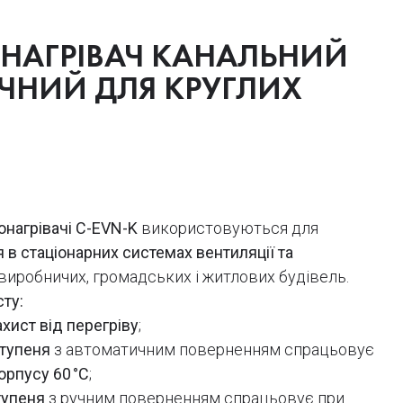
ОНАГРІВАЧ КАНАЛЬНИЙ
ЧНИЙ ДЛЯ КРУГЛИХ
В
онагрівачі C-EVN-K
використовуються для
я в стаціонарних системах вентиляції та
виробничих, громадських і житлових будівель.
ту:
хист від перегріву
;
ступеня
з автоматичним поверненням спрацьовує
орпусу 60 °C
;
тупеня
з ручним поверненням спрацьовує при