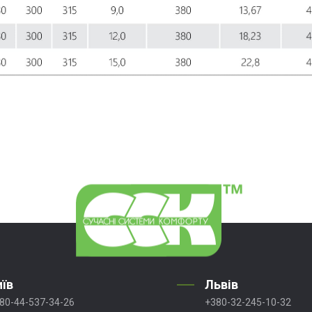
иїв
Львів
80-44-537-34-26
+380-32-245-10-32