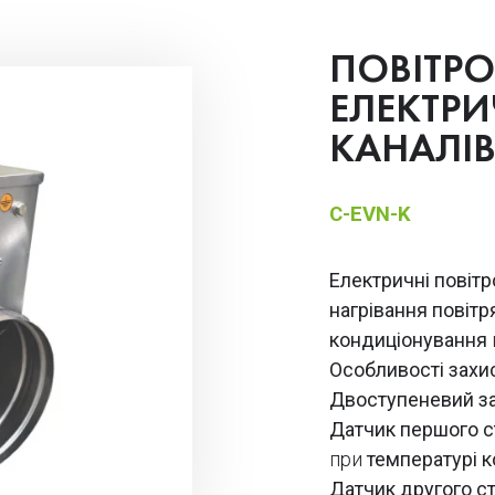
ПОВІТР
ЕЛЕКТРИ
КАНАЛІ
C-EVN-K
Електричні повітр
нагрівання повітр
кондиціонування
Особливості захис
Двоступеневий за
Датчик першого 
при
температурі к
Датчик другого с