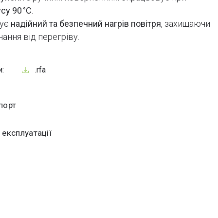
су 90 °C
.
чує
надійний та безпечний нагрів повітря
, захищаючи
ання від перегріву.
и:
.rfa
порт
 експлуатації