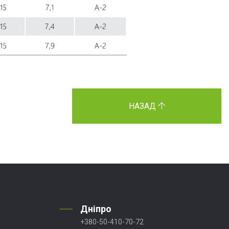
НАЗАД
Дніпро
+380-50-410-70-72