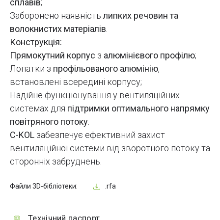
сплавів
;
Заборонено наявність
липких речовин та
волокнистих матеріалів
.
Конструкція:
Прямокутний корпус
з
алюмінієвого профілю
;
Лопатки з
профільованого алюмінію
,
встановлені всередині корпусу;
Надійне функціонування у вентиляційних
системах для
підтримки оптимального напрямку
повітряного потоку
.
C-KOL
забезпечує ефективний захист
вентиляційної системи від зворотного потоку та
сторонніх забруднень.
Файли 3D-бібліотеки:
.rfa
Технічний паспорт