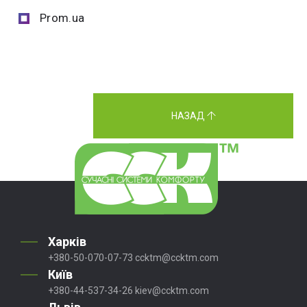
Prom.ua
НАЗАД
Харків
+380-50-070-07-73
ccktm@ccktm.com
Київ
+380-44-537-34-26
kiev@ccktm.com