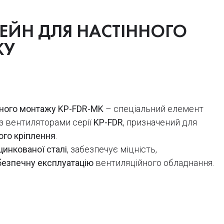
ЕЙН ДЛЯ НАСТІННОГО
ЖУ
нного монтажу KP-FDR-MK
– спеціальний елемент
 з вентиляторами серії
KP-FDR
, призначений для
ого кріплення
.
цинкованої сталі
, забезпечує міцність,
безпечну експлуатацію
вентиляційного обладнання.