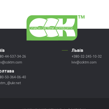
иїв
Львів
80-44-537-34-26
+380-32-245-10-32
ev@ccktm.com
lviv@ccktm.com
олтава
80-50-364-06-40
ktm_@ukr.net