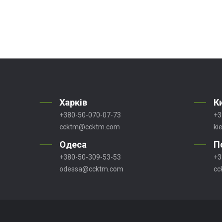
Харків
К
+380-50-070-07-73
+3
ccktm@ccktm.com
ki
Одеса
П
+380-50-309-53-53
+3
odessa@ccktm.com
cc