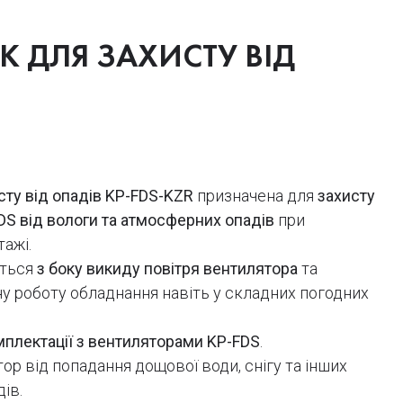
 ДЛЯ ЗАХИСТУ ВІД
ту від опадів
KP-FDS-KZR
призначена для
захисту
DS від вологи та атмосферних опадів
при
ажі.
ється
з боку викиду повітря вентилятора
та
ну роботу обладнання навіть у складних погодних
мплектації з вентиляторами KP-FDS
.
р від попадання дощової води, снігу та інших
ів.