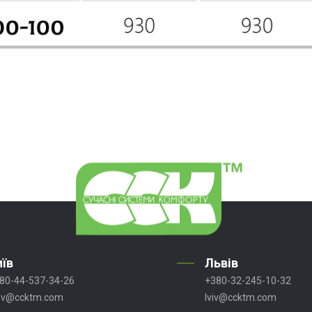
иїв
Львів
80-44-537-34-26
+380-32-245-10-32
ev@ccktm.com
lviv@ccktm.com