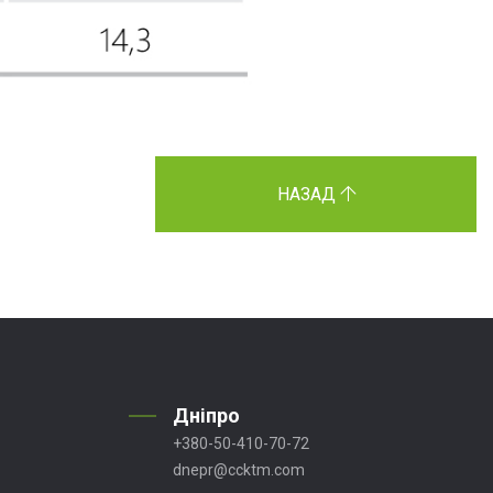
НАЗАД
Дніпро
+380-50-410-70-72
dnepr@ccktm.com