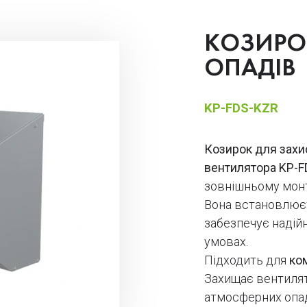
КОЗИРОК
ОПАДІВ
KP-FDS-KZR
Козирок для захис
вентилятора KP-F
зовнішньому монт
Вона встановлю
забезпечує надій
умовах.
Підходить для
ко
Захищає вентилято
атмосферних опад