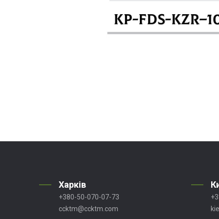
Харків
К
+380-50-070-07-73
+3
ccktm@ccktm.com
ki