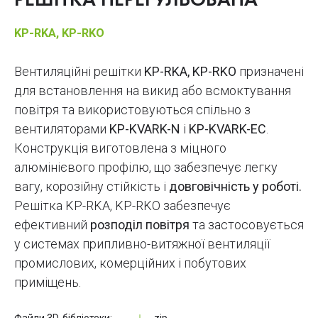
РЕШІТКА НЕРЕГУЛЬОВАНА
KP-RKA, KP-RKO
Вентиляційні решітки
KP-RKA,
KP-RKO
призначені
для встановлення на викид або всмоктування
повітря та використовуються спільно з
вентиляторами
KP-KVARK-N
і
KP-KVARK-EC
.
Конструкція виготовлена з міцного
алюмінієвого профілю, що забезпечує легку
вагу, корозійну стійкість і
довговічність у роботі.
Решітка KP-RKA, KP-RKO забезпечує
ефективний
розподіл повітря
та застосовується
у системах припливно-витяжної вентиляції
промислових, комерційних і побутових
приміщень.