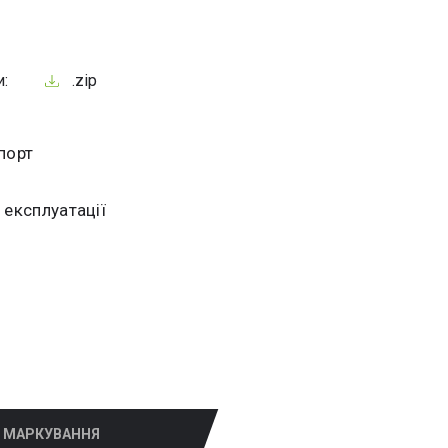
и:
.zip
порт
 експлуатації
МАРКУВАННЯ