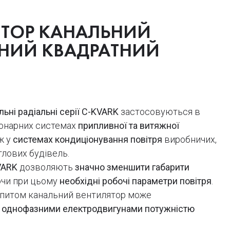
ЯТОР КАНАЛЬНИЙ
ЬНИЙ КВАДРАТНИЙ
ьні радіальні серії C-KVARK
застосовуються в
іонарних системах
припливної та витяжної
ож у
системах кондиціонування повітря
виробничих,
тлових будівель.
VARK
дозволяють
значно зменшити габарити
аючи при цьому
необхідні робочі параметри повітря
.
апитом канальний вентилятор може
я
однофазними електродвигунами потужністю