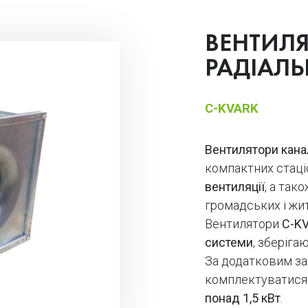
ВЕНТИЛ
РАДІАЛ
C-KVARK
Вентилятори канал
компактних стац
вентиляції
, а так
громадських і жи
Вентилятори
C-K
системи
, зберіг
За додатковим з
комплектуватис
понад 1,5 кВт
.