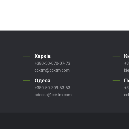
Харків
К
+380-50-070-07-73
+3
ccktm@ccktm.com
ki
Одеса
П
+380-50-309-53-53
+3
odessa@ccktm.com
cc