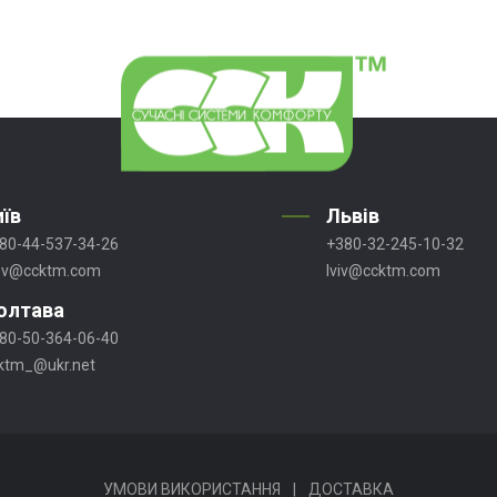
иїв
Львів
80-44-537-34-26
+380-32-245-10-32
ev@ccktm.com
lviv@ccktm.com
олтава
80-50-364-06-40
ktm_@ukr.net
УМОВИ ВИКОРИСТАННЯ
|
ДОСТАВКА