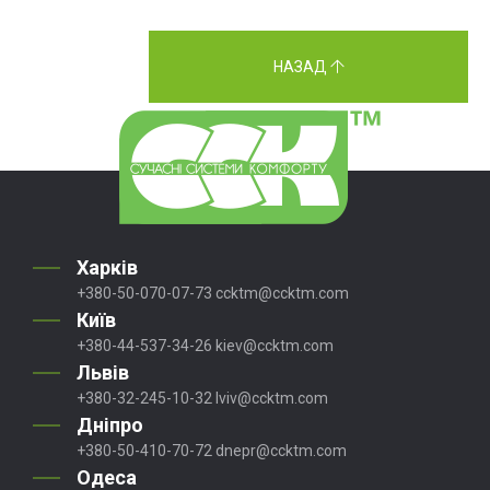
НАЗАД
Харків
+380-50-070-07-73
ccktm@ccktm.com
Київ
+380-44-537-34-26
kiev@ccktm.com
Львів
+380-32-245-10-32
lviv@ccktm.com
Дніпро
+380-50-410-70-72
dnepr@ccktm.com
Одеса