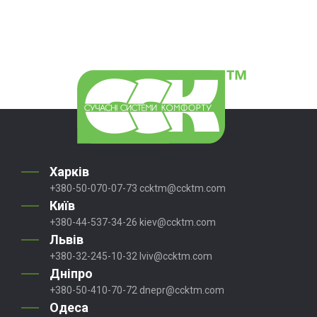
Харків
+380-50-070-07-73
ccktm@ccktm.com
Київ
+380-44-537-34-26
kiev@ccktm.com
Львів
+380-32-245-10-32
lviv@ccktm.com
Дніпро
+380-50-410-70-72
dnepr@ccktm.com
Одеса