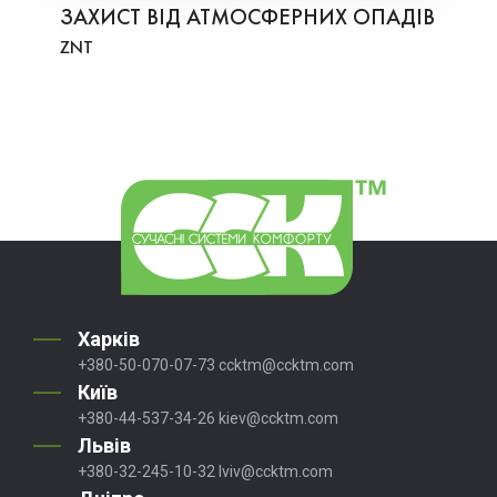
ЗАХИСТ ВІД АТМОСФЕРНИХ ОПАДІВ
ZNT
Харків
+380-50-070-07-73
ccktm@ccktm.com
Київ
+380-44-537-34-26
kiev@ccktm.com
Львів
+380-32-245-10-32
lviv@ccktm.com