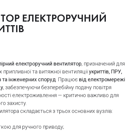
ЯТОР ЕЛЕКТРОРУЧНИЙ
ИТТІВ
ірний електроручний вентилятор
, призначений для
х припливної та витяжної вентиляції
укриттів, ПРУ,
в та інженерних споруд
. Працює
від електромережі
ду
, забезпечуючи безперебійну подачу повітря
тності електроживлення — критично важливо для
го захисту.
илятора складається з трьох основних вузлів:
ткою для ручного приводу;