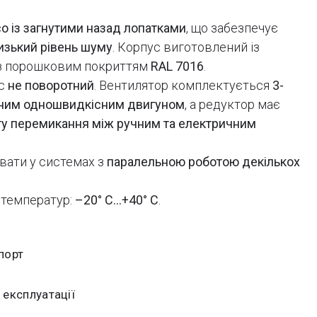
о із загнутими назад лопатками
, що забезпечує
изький рівень шуму
. Корпус виготовлений із
 з порошковим покриттям
RAL 7016
.
ус
не поворотний
. Вентилятор комплектується
3-
ним одношвидкісним двигуном
, а редуктор має
у перемикання між ручним та електричним
вати у системах з
паралельною роботою декількох
 температур:
–20° C…+40° C
.
порт
 експлуатації