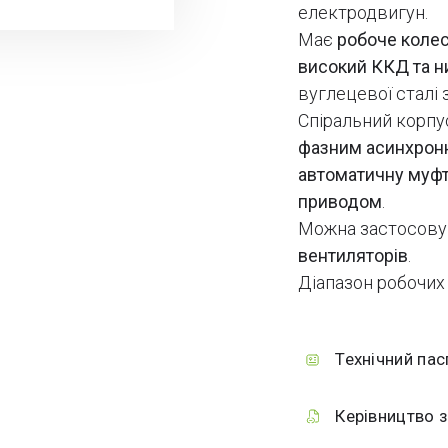
електродвигун.
Має
робоче колес
високий ККД та н
вуглецевої сталі
Спіральний корп
фазним асинхрон
автоматичну муфт
приводом
.
Можна застосову
вентиляторів
.
Діапазон робочих
Технічний пас
Керівництво з