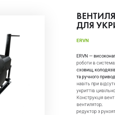
ВЕНТИЛ
ДЛЯ УКР
ERVN
ERVN — високонап
роботи в система
сховищ, колодязі
та ручного приво
навіть при відсу
укриттів цивільно
Конструкція вент
вентилятор;
редуктор з рукоя