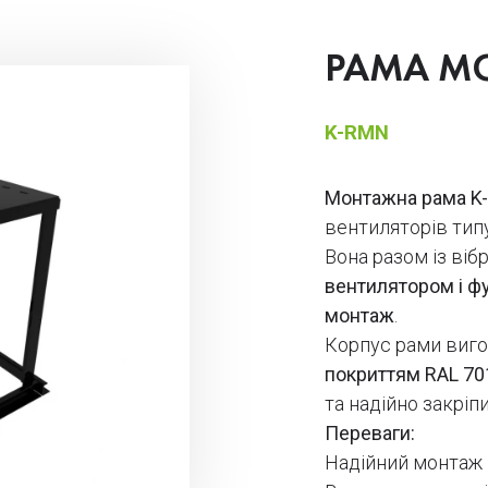
РАМА М
K-RMN
Монтажна рама K
вентиляторів тип
Вона разом із ві
вентилятором і 
монтаж
.
Корпус рами виг
покриттям RAL 70
та надійно закріп
Переваги:
Надійний монтаж