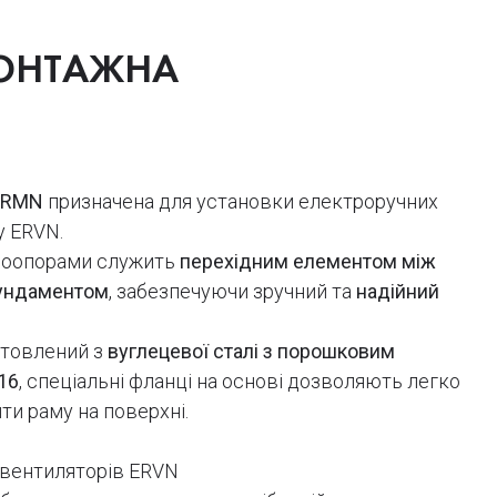
ОНТАЖНА
-RMN
призначена для установки електроручних
у ERVN.
броопорами служить
перехідним елементом між
фундаментом
, забезпечуючи зручний та
надійний
отовлений з
вуглецевої сталі з порошковим
16
, спеціальні фланці на основі дозволяють легко
ити раму на поверхні.
 вентиляторів ERVN