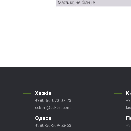
Харків
К
+380-50-070-07-73
+3
ccktm@ccktm.com
ki
Одеса
П
+380-50-309-53-53
+3