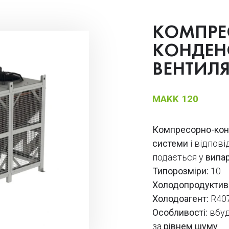
КОМПРЕ
КОНДЕН
ВЕНТИЛ
MAKK 120
Компресорно-кон
системи
і відпов
подається у
випа
Типорозміри:
10
Холодопродуктивн
Холодоагент:
R40
Особливості:
вбу
за
рівнем шуму