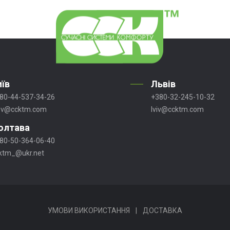
иїв
Львів
80-44-537-34-26
+380-32-245-10-32
ev@ccktm.com
lviv@ccktm.com
олтава
80-50-364-06-40
ktm_@ukr.net
УМОВИ ВИКОРИСТАННЯ
|
ДОСТАВКА