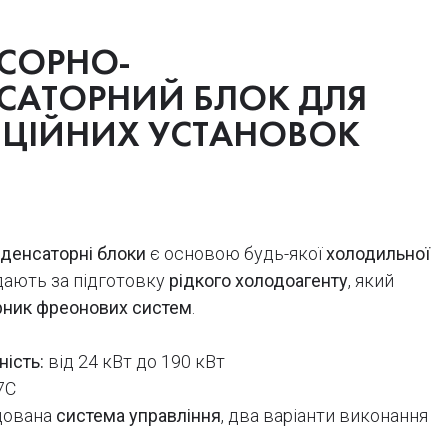
СОРНО-
САТОРНИЙ БЛОК ДЛЯ
ЯЦІЙНИХ УСТАНОВОК
денсаторні блоки
є основою будь-якої
холодильної
ідають за підготовку
рідкого холодоагенту
, який
рник фреонових систем
.
ість:
від 24 кВт до 190 кВт
7С
дована
система управління
, два варіанти виконання