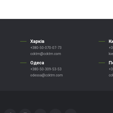
Харків
К
+380-50-070-07-73
+3
ccktm@ccktm.com
ki
Одеса
П
+380-50-309-53-53
+3
odessa@ccktm.com
cc