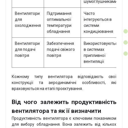
шумоглушниками
Вентилятори
Підтримання
Часто
для
оптимальної
інтегруються в
охолодження
температури
системи
обладнання
кондиціювання
Вентилятори
Забезпечення
Використовуються
для подачі
подачі свіжого
в системах
повітря
повітря
припливної
вентиляції
Кожному типу вентилятора відповідають свої
конструкції та аеродинамічні особливості, які
враховуються на етапі проєктування.
Від чого залежить продуктивність
вентилятора та як її визначити
Продуктивність вентилятора є ключовим показником
для вибору обладнання. Вона залежить від кількох