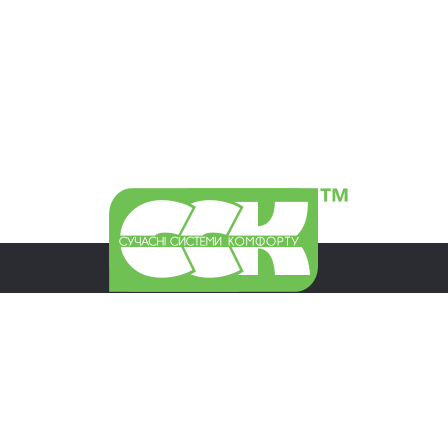
Харків
+380-50-070-07-73
ccktm@ccktm.com
Київ
+380-44-537-34-26
kiev@ccktm.com
Львів