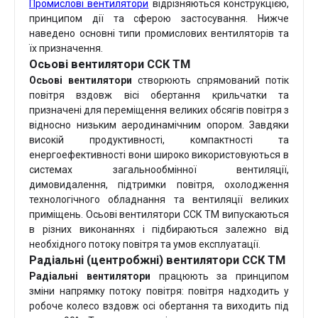
Промислові вентилятори
відрізняються конструкцією,
принципом дії та сферою застосування. Нижче
наведено основні типи промислових вентиляторів та
їх призначення.
Осьові вентилятори ССК ТМ
Осьові вентилятори
створюють спрямований потік
повітря вздовж вісі обертання крильчатки та
призначені для переміщення великих обсягів повітря з
відносно низьким аеродинамічним опором. Завдяки
високій продуктивності, компактності та
енергоефективності вони широко використовуються в
системах загальнообмінної вентиляції,
димовидалення, підтримки повітря, охолодження
технологічного обладнання та вентиляції великих
приміщень. Осьові вентилятори ССК ТМ випускаються
в різних виконаннях і підбираються залежно від
необхідного потоку повітря та умов експлуатації.
Радіальні (центробжні) вентилятори ССК ТМ
Радіальні вентилятори
працюють за принципом
зміни напрямку потоку повітря: повітря надходить у
робоче колесо вздовж осі обертання та виходить під