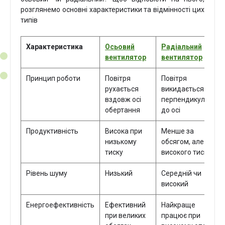
розглянемо основні характеристики та відмінності цих
типів
Характеристика
Осьовий
Радіальний
вентилятор
вентилятор
Принцип роботи
Повітря
Повітря
рухається
викидається
вздовж осі
перпендикулярно
обертання
до осі
Продуктивність
Висока при
Менше за
низькому
обсягом, але за
тиску
високого тиску
Рівень шуму
Низький
Середній чи
високий
Енергоефективність
Ефективний
Найкраще
при великих
працює при