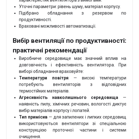
характеристик вентилятора з вимогами.
Уточні параметри: рівень шуму, матеріал корпусу.
Підібрано обладнання з резервом по
продуктивності.
Враховані можливості автоматизації.
Вибір вентиляції по продуктивності:
практичні рекомендації
Виробниче середовище має значний вплив на
довговічність і ефективність вентилятора. При
виборі обладнання враховуйте:
Температури повітря
— високі температури
потребують вентиляторів з відповідних
термостійких матеріалів.
Агресивність навколишнього середовища
—
наявність пилу, хімічних речовин, вологості диктує
вибір матеріалів корпусу і лопатей.
Тип примісив
— для запилених і липких середовищ
використовуються вентилятори зі спеціальною
конструкцією проточної частини і системи
очищення.