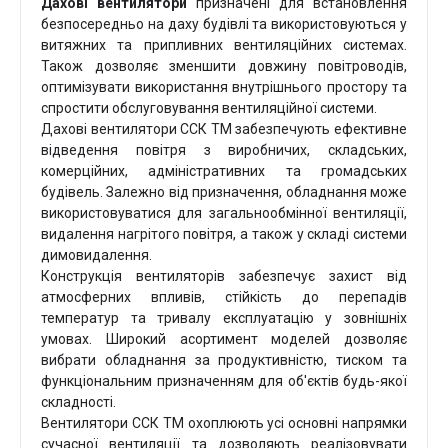
Дахові вентилятори
призначені для встановлення
безпосередньо на даху будівлі та використовуються у
витяжних та припливних вентиляційних системах.
Також дозволяє зменшити довжину повітроводів,
оптимізувати використання внутрішнього простору та
спростити обслуговування вентиляційної системи.
Дахові вентилятори ССК ТМ забезпечують ефективне
відведення повітря з виробничих, складських,
комерційних, адміністративних та громадських
будівель. Залежно від призначення, обладнання може
використовуватися для загальнообмінної вентиляції,
видалення нагрітого повітря, а також у складі системи
димовидалення.
Конструкція вентиляторів забезпечує захист від
атмосферних впливів, стійкість до перепадів
температур та тривалу експлуатацію у зовнішніх
умовах. Широкий асортимент моделей дозволяє
вибрати обладнання за продуктивністю, тиском та
функціональним призначенням для об'єктів будь-якої
складності.
Вентилятори ССК ТМ охоплюють усі основні напрямки
сучасної вентиляції та дозволяють реалізовувати