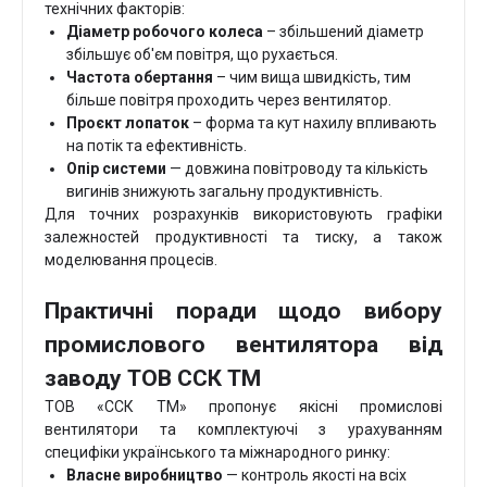
технічних факторів:
Діаметр робочого колеса
– збільшений діаметр
збільшує об'єм повітря, що рухається.
Частота обертання
– чим вища швидкість, тим
більше повітря проходить через вентилятор.
Проєкт лопаток
– форма та кут нахилу впливають
на потік та ефективність.
Опір системи
— довжина повітроводу та кількість
вигинів знижують загальну продуктивність.
Для точних розрахунків використовують графіки
залежностей продуктивності та тиску, а також
моделювання процесів.
Практичні поради щодо вибору
промислового вентилятора від
заводу ТОВ ССК ТМ
ТОВ «ССК ТМ» пропонує якісні промислові
вентилятори та комплектуючі з урахуванням
специфіки українського та міжнародного ринку:
Власне виробництво
— контроль якості на всіх