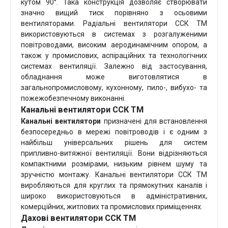
кутом 90°. Така конструкція дозволяє створювати
значно вищий тиск порівняно з осьовими
вентиляторами. Радіальні вентилятори ССК ТМ
використовуються в системах з розгалуженими
повітроводами, високим аеродинамічним опором, а
також у промислових, аспіраційних та технологічних
системах вентиляції. Залежно від застосування,
обладнання може виготовлятися в
загальнопромисловому, кухонному, пило-, вибухо- та
пожежобезпечному виконанні.
Канальні вентилятори ССК ТМ
Канальні вентилятори
призначені для встановлення
безпосередньо в мережі повітроводів і є одним з
найбільш універсальних рішень для систем
припливно-витяжної вентиляції. Вони відрізняються
компактними розмірами, низьким рівнем шуму та
зручністю монтажу. Канальні вентилятори ССК ТМ
виробляються для круглих та прямокутних каналів і
широко використовуються в адміністративних,
комерційних, житлових та промислових приміщеннях.
Дахові вентилятори ССК ТМ