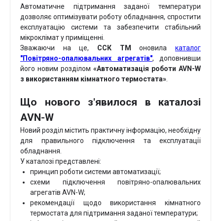
Автоматичне підтримання заданої температури
дозволяє оптимізувати роботу обладнання, спростити
експлуатацію системи та забезпечити стабільний
мікроклімат у приміщенні.
Зважаючи на це,
ССК ТМ
оновила
каталог
"Повітряно-опалювальних агрегатів"
, доповнивши
його новим розділом
«Автоматизація роботи AVN-W
з використанням кімнатного термостата»
.
Що нового з'явилося в каталозі
AVN-W
Новий розділ містить практичну інформацію, необхідну
для правильного підключення та експлуатації
обладнання.
У каталозі представлені:
принцип роботи системи автоматизації;
схеми підключення повітряно-опалювальних
агрегатів AVN-W;
рекомендації щодо використання кімнатного
термостата для підтримання заданої температури;