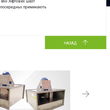
або ліфтових шахт.
безпосередньо примикають
НАЗАД