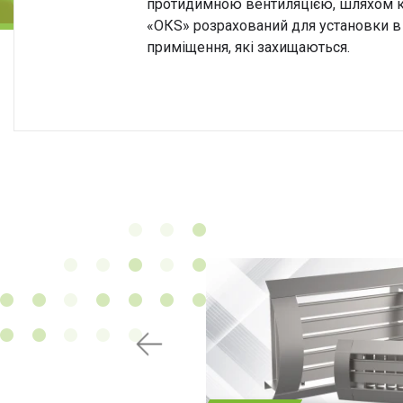
протидимною вентиляцією, шляхом ко
‎«‎ОКS‎» ‎розрахований для установк
приміщення, які захищаються.