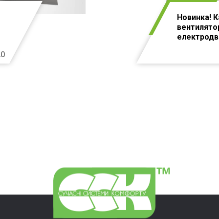
Новинка! К
вентилято
електродв
20