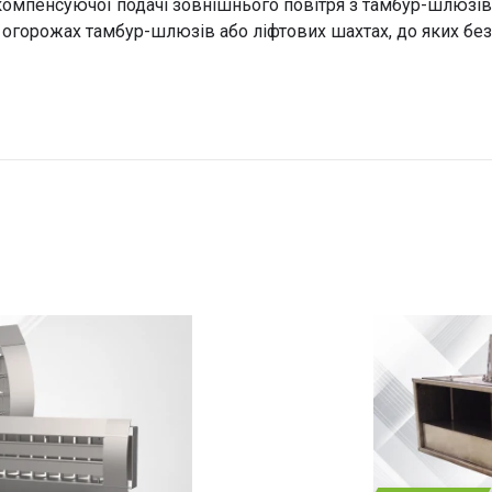
мпенсуючої подачі зовнішнього повітря з тамбур-шлюзів 
и в огорожах тамбур-шлюзів або ліфтових шахтах, до яких 