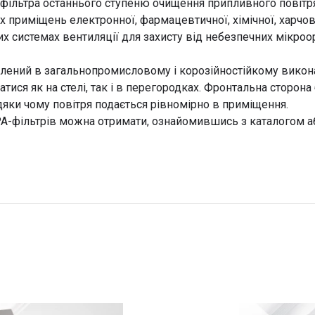
фільтра останнього ступеню очищення припливного повітря 
х приміщень електронної, фармацевтичної, хімічної, харчов
 системах вентиляції для захисту від небезпечних мікроо
ений в загальнопромисловому і корозійностійкому викон
ися як на стелі, так і в перегородках. Фронтальна сторон
яки чому повітря подається рівномірно в приміщення.
PA-фільтрів можна отримати, ознайомившись з каталогом 