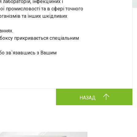
лабораторій, інфекційних і
ої промисловості та в сфері точного
рганізмів та інших шкідливих
аннях.
а боксу прикривається спеціальним
або зв`язавшись з Вашим
НАЗАД