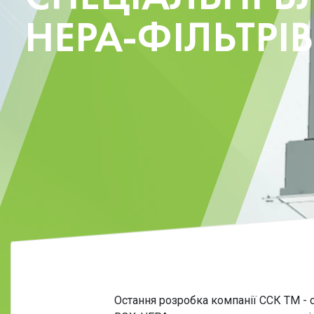
HEPA-ФІЛЬТРІВ
Остання розробка компанії ССК ТМ - с