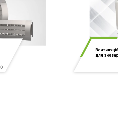
Вентиляці
для знеза
20