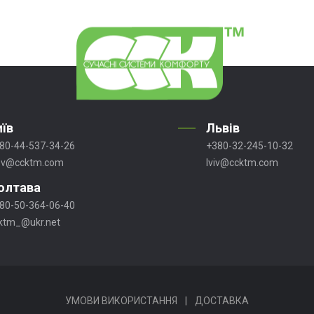
иїв
Львів
80-44-537-34-26
+380-32-245-10-32
ev@ccktm.com
lviv@ccktm.com
олтава
80-50-364-06-40
ktm_@ukr.net
УМОВИ ВИКОРИСТАННЯ
|
ДОСТАВКА