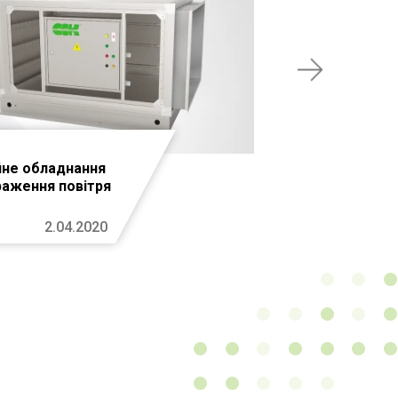
йне обладнання
раження повітря
2.04.2020