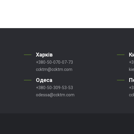
Харків
К
+380-50-070-07-73
+3
ccktm@ccktm.com
ki
Одеса
П
+380-50-309-53-53
+3
odessa@ccktm.com
cc