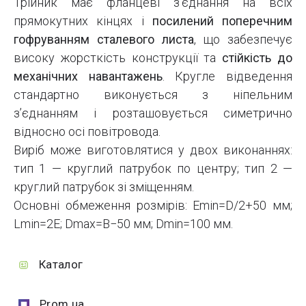
Трійник має фланцеві з’єднання на всіх
прямокутних кінцях і
посилений поперечним
гофруванням сталевого листа
, що забезпечує
високу жорсткість конструкції та
стійкість до
механічних навантажень
. Кругле відведення
стандартно виконується з ніпельним
з’єднанням і розташовується симетрично
відносно осі повітровода.
Виріб може виготовлятися у двох виконаннях:
тип 1 — круглий патрубок по центру; тип 2 —
круглий патрубок зі зміщенням.
Основні обмеження розмірів: Emin=D/2+50 мм;
Lmin=2E; Dmax=B−50 мм; Dmin=100 мм.
Каталог
Prom.ua