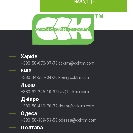
НАЗАД
Харків
+380-50-070-07-73
ccktm@ccktm.com
Київ
+380-44-537-34-26
kiev@ccktm.com
Львів
+380-32-245-10-32
lviv@ccktm.com
Дніпро
+380-50-410-70-72
dnepr@ccktm.com
Одеса
+380-50-309-53-53
odessa@ccktm.com
Полтава