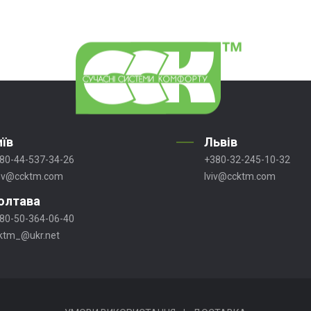
иїв
Львів
80-44-537-34-26
+380-32-245-10-32
ev@ccktm.com
lviv@ccktm.com
олтава
80-50-364-06-40
ktm_@ukr.net