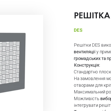
РЕШІТК
DES
Решітки DES вик
вентиляції
у примі
громадських та п
Конструкція:
Стандартно плоскі
На замовлення мо
отворами для крі
Максимальний роз
Можливість
вибо
інтегрувати решіт