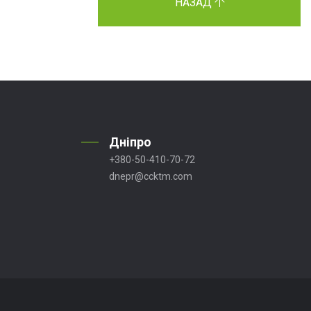
НАЗАД
Дніпро
+380-50-410-70-72
dnepr@ccktm.com