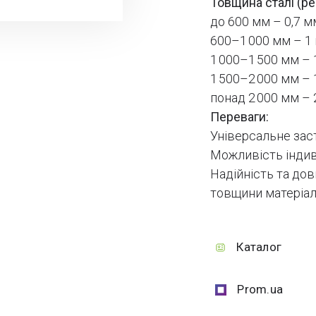
Товщина сталі (р
до 600 мм – 0,7 м
600–1 000 мм – 1
1 000–1 500 мм – 
1 500–2 000 мм – 
понад 2 000 мм – 
Переваги:
Універсальне зас
Можливість індиві
Надійність та до
товщини матеріал
Каталог
Prom.ua