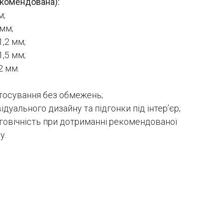
екомендована):
м;
 мм;
1,2 мм;
1,5 мм;
2 мм.
тосування без обмежень;
дуального дизайну та підгонки під інтер’єр;
вговічність при дотриманні рекомендованої
у.