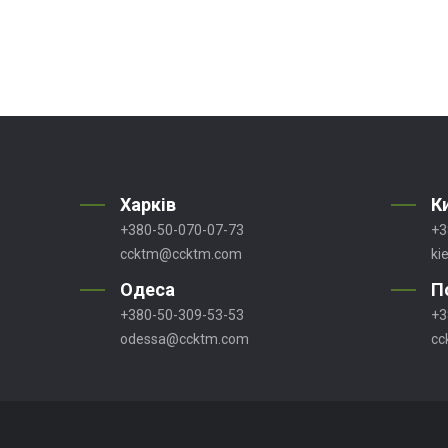
Харків
К
+380-50-070-07-73
+3
ccktm@ccktm.com
ki
Одеса
П
+380-50-309-53-53
+3
odessa@ccktm.com
cc