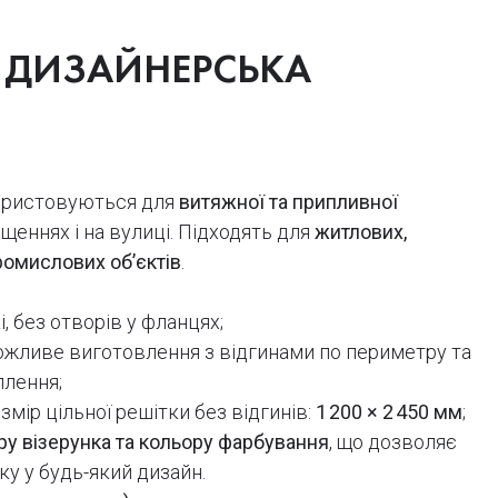
А ДИЗАЙНЕРСЬКА
ористовуються для
витяжної та припливної
щеннях і на вулиці. Підходять для
житлових,
ромислових об’єктів
.
, без отворів у фланцях;
жливе виготовлення з відгинами по периметру та
плення;
мір цільної решітки без відгинів:
1 200 × 2 450 мм
;
ру візерунка та кольору фарбування
, що дозволяє
ку у будь-який дизайн.