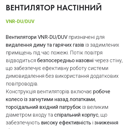
ВЕНТИЛЯТОР НАСТІННИЙ
VNR-DU/DUV
Вентилятори VNR-DU/DUV
призначені для
видалення диму та гарячих газів
із задимлених
приміщень під час пожежі. Потік повітря
відводиться
безпосередньо назовні
через стіну,
що забезпечує ефективну роботу системи
димовидалення без використання додаткових
повітроводів.
Конструкція вентиляторів включає
робоче
колесо із загнутими назад лопатками
,
тороїдальний вхідний патрубок
із великим
діаметром входу та
спіральний корпус
, що
забезпечують
високу ефективність
і
зниження