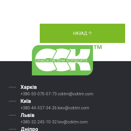
НАЗАД
Харків
+380-50-070-07-73
ccktm@ccktm.com
Київ
+380-44-537-34-26
kiev@ccktm.com
Львів
+380-32-245-10-32
lviv@ccktm.com
Дніпро