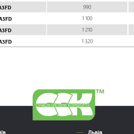
иїв
Львів