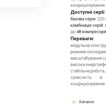
кондиціонування.
Доступні серії:
базова серія:
220 
комбінація серій:
в
до
48 компресорі
Переваги:
модульна констру
режими охолоджен
масштабування си
висока енергоефе
стабільна робота 
сумісність і
кондиціонування.
Каталог