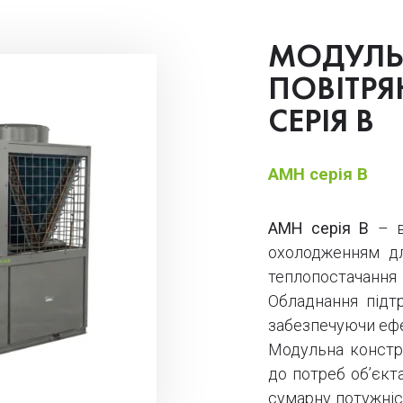
МОДУЛЬ
ПОВІТР
СЕРІЯ В
AMH серія В
AMH серія В
– в
охолодженням дл
теплопостачання
Обладнання під
забезпечуючи ефе
Модульна констр
до потреб об’єкт
сумарну потужніс