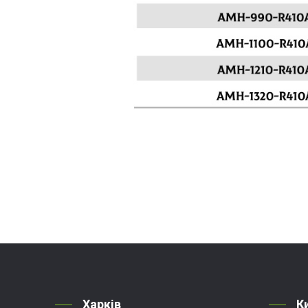
Харків
К