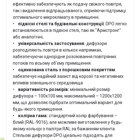
ефективно забезпечують як подачу свіжого повітря,
так і видалення відпрацьованого, сприяючи підтримці
оптимального мікроклімату в приміщенні.
•
підвісні стелі та будівельні конструкції:
DPO легко
встановлюються в підвісні стелі, такі як "Армстронг"
або аналогічні,
•
універсальність застосування:
дифузори
розподіляють повітря в кількох напрямках,
забезпечуючи однорідне розсіювання повітряних
потоків по всьому об'єму приміщення.
•
оцинкована сталь з порошковим покриттям
:
забезпечує надійний захист від корозії та негативних
впливів зовнішнього середовища
•
варіативність розмірів:
мінімальний розмір
дифузора – 100х100 мм, максимальний – 1200х1200
мм, що дозволяє підібрати оптимальний варіант для
будь-якого приміщення.
•
колірна гама:
стандартний колір фарбування –
білий (RAL-9016), але можливе виготовлення у будь-
якому кольорі з палітри RAL за бажанням клієнта.
Стельові дифузори DPO ідеально підходять для