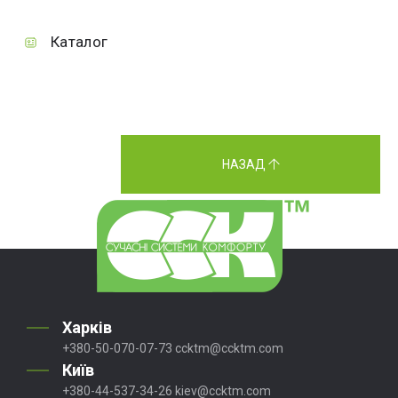
Каталог
НАЗАД
Харків
+380-50-070-07-73
ccktm@ccktm.com
Київ
+380-44-537-34-26
kiev@ccktm.com