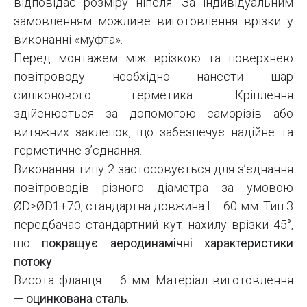
відповідає розміру ніпеля. За індивідуальним
замовленням можливе виготовлення врізки у
виконанні «муфта».
Перед монтажем між врізкою та поверхнею
повітроводу необхідно нанести шар
силіконового герметика. Кріплення
здійснюється за допомогою саморізів або
витяжних заклепок, що забезпечує надійне та
герметичне з’єднання.
Виконання типу 2 застосовується для з’єднання
повітроводів різного діаметра за умовою
ØD≥ØD1+70, стандартна довжина L—60 мм. Тип 3
передбачає стандартний кут нахилу врізки 45°,
що
покращує аеродинамічні характеристики
потоку
.
Висота фланця — 6 мм. Матеріал виготовлення
—
оцинкована сталь
.